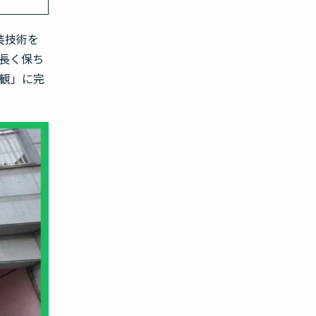
装技術を
長く保ち
観」に完