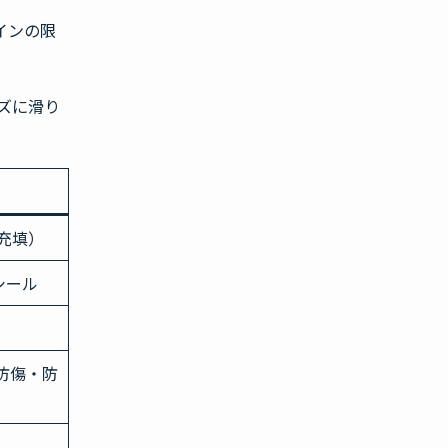
インの限
ズに滑り
充填）
シール
防傷・防