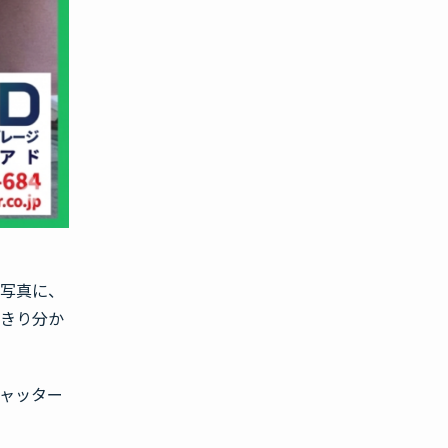
の写真に、
っきり分か
ャッター