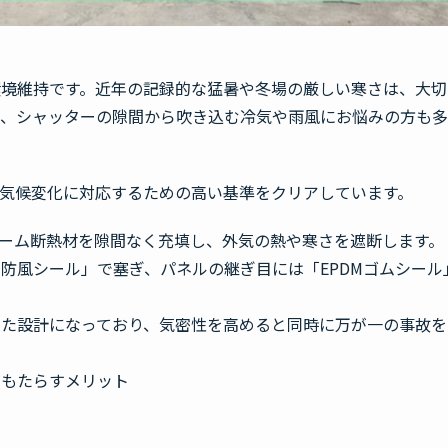
環境維持です。近年の記録的な猛暑や冬場の厳しい寒さは、大切
た、シャッターの隙間から吹き込む冷気や雨風にお悩みの方も
気候変化に対応するための高い基準をクリアしています。
ーム断熱材を隙間なく充填し、外気の熱や寒さを遮断します。
防風シール」で塞ぎ、パネルの継ぎ目には「EPDMゴムシール
した設計になっており、気密性を高めると同時に万が一の事故を
がもたらすメリット