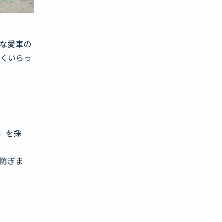
な愛車の
多くいらっ
」を採
防ぎま