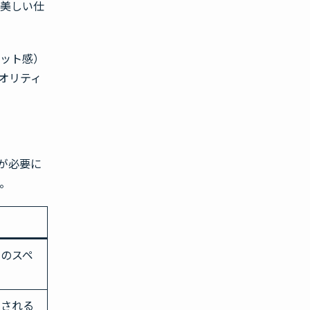
、美しい仕
ィット感）
オリティ
が必要に
。
めのスペ
納される