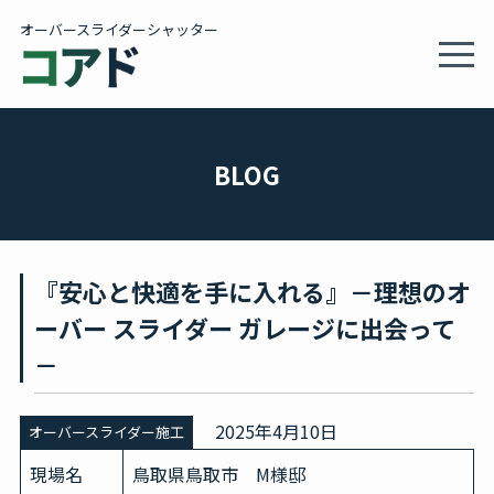
オーバースライダーシャッター
MEN
製品情報・施工事例
BLOG
施工サービス
『安心と快適を手に入れる』－理想のオ
会社概要
ーバー スライダー ガレージに出会って
－
カタログ
2025年4月10日
オーバースライダー施工
BLOG
現場名
鳥取県鳥取市 M様邸