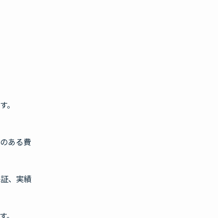
す。
性のある費
保証、実績
す。