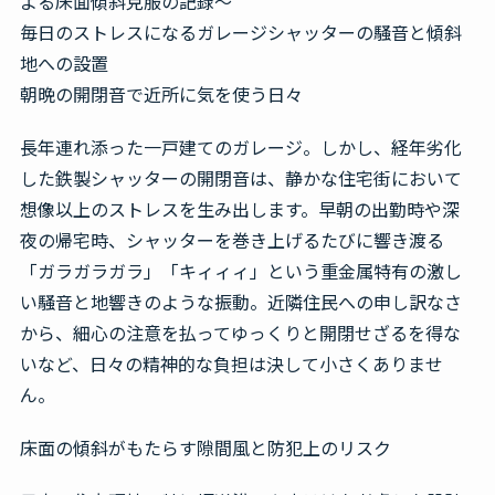
よる床面傾斜克服の記録～
毎日のストレスになるガレージシャッターの騒音と傾斜
無料見積・お問合せ
地への設置
朝晩の開閉音で近所に気を使う日々
長年連れ添った一戸建てのガレージ。しかし、経年劣化
した鉄製シャッターの開閉音は、静かな住宅街において
想像以上のストレスを生み出します。早朝の出勤時や深
夜の帰宅時、シャッターを巻き上げるたびに響き渡る
「ガラガラガラ」「キィィィ」という重金属特有の激し
い騒音と地響きのような振動。近隣住民への申し訳なさ
から、細心の注意を払ってゆっくりと開閉せざるを得な
いなど、日々の精神的な負担は決して小さくありませ
ん。
床面の傾斜がもたらす隙間風と防犯上のリスク